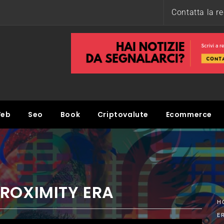
Contatta la r
eb
Seo
Book
Criptovalute
Ecommerce
ROXIMITY ERA
H
E