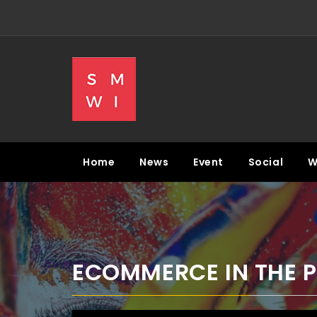
Skip
to
content
SMWI
SOCIAL MEDIA WEEK & NEWS
Home
News
Event
Social
W
ECOMMERCE IN THE P