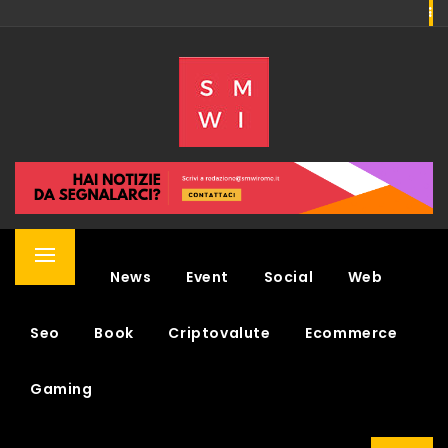
Skip
to
SMWI
content
SOCIAL MEDIA WEEK & NEWS
Primary
Home
News
Event
Social
Web
Menu
Seo
Book
Criptovalute
Ecommerce
Gaming