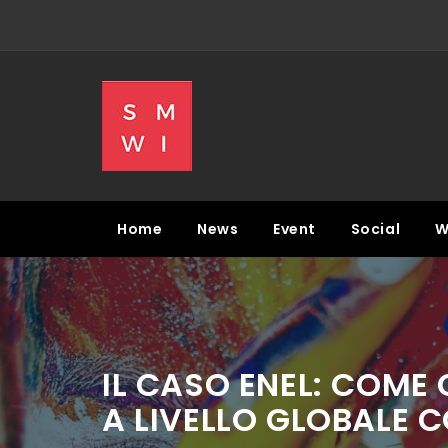
Skip
to
content
SMWI
SOCIAL MEDIA WEEK & NEWS
Home
News
Event
Social
W
IL CASO ENEL: COME 
A LIVELLO GLOBALE C