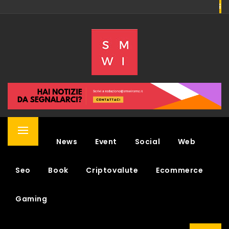
Skip
to
SMWI
content
SOCIAL MEDIA WEEK & NEWS
Primary
Home
News
Event
Social
Web
Menu
Seo
Book
Criptovalute
Ecommerce
Gaming