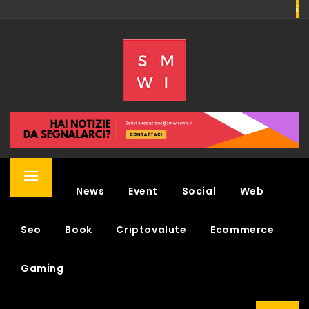
Skip
to
SMWI
content
SOCIAL MEDIA WEEK & NEWS
Primary
Home
News
Event
Social
Web
Menu
Seo
Book
Criptovalute
Ecommerce
Gaming