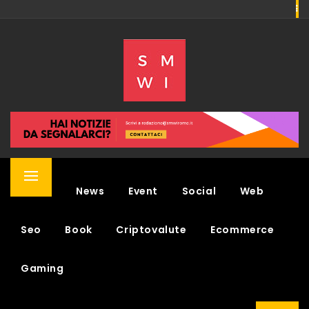
Skip
to
SMWI
content
SOCIAL MEDIA WEEK & NEWS
Primary
Home
News
Event
Social
Web
Menu
Seo
Book
Criptovalute
Ecommerce
Gaming