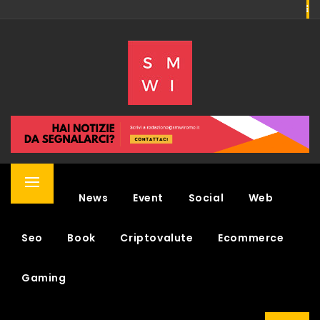
Skip
to
SMWI
content
SOCIAL MEDIA WEEK & NEWS
Primary
Home
News
Event
Social
Web
Menu
Seo
Book
Criptovalute
Ecommerce
Gaming